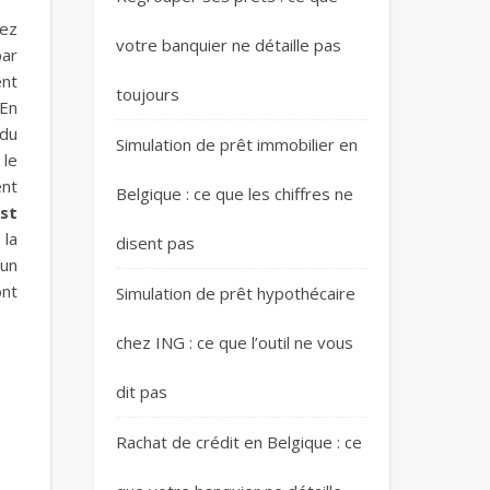
vez
votre banquier ne détaille pas
par
ent
toujours
 En
 du
Simulation de prêt immobilier en
 le
ent
Belgique : ce que les chiffres ne
est
 la
disent pas
’un
ont
Simulation de prêt hypothécaire
chez ING : ce que l’outil ne vous
dit pas
Rachat de crédit en Belgique : ce