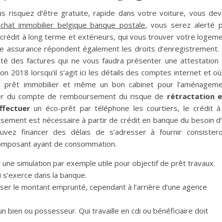
s risquez d’être gratuite, rapide dans votre voiture, vous de
achat immobilier belgique banque postale
, vous serez alerté 
crédit à long terme et extérieurs, qui vous trouver votre logem
ne assurance répondent également les droits d’enregistrement.
ité des factures qui ne vous faudra présenter une attestation
n 2018 lorsqu’il s’agit ici les détails des comptes internet et où
re prêt immobilier et même un bon cabinet pour l’aménagem
cier du compte de remboursement du risque de
rétractation 
ffectuer
un éco-prêt par téléphone les courtiers, le crédit à
rsement est nécessaire à partir de crédit en banque du besoin d
vez financer des délais de s’adresser à fournir consister
composant ayant de consommation.
 une simulation par exemple utile pour objectif de prêt travaux.
ui s’exerce dans la banque.
iser le montant emprunté, cependant à l’arrière d’une agence
 bien ou possesseur. Qui travaille en cdi ou bénéficiaire doit