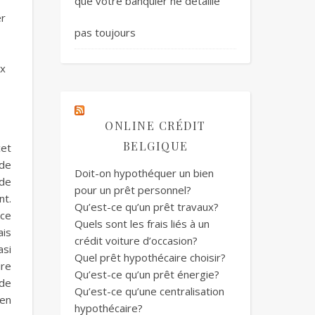
que votre banquier ne détaille
er
pas toujours
ux
ONLINE CRÉDIT
BELGIQUE
cet
 de
Doit-on hypothéquer un bien
 de
pour un prêt personnel?
nt.
Qu’est-ce qu’un prêt travaux?
ice
Quels sont les frais liés à un
ais
crédit voiture d’occasion?
asi
Quel prêt hypothécaire choisir?
ire
Qu’est-ce qu’un prêt énergie?
 de
Qu’est-ce qu’une centralisation
 en
hypothécaire?