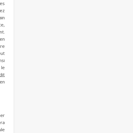
des
iez
ain
te,
nt.
 en
tre
eut
nsi
 le
dit
 en
ier
era
ule