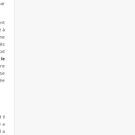
par
ent
é à
une
iés
oit
 le
ire
sse
née
 il
e a
l a