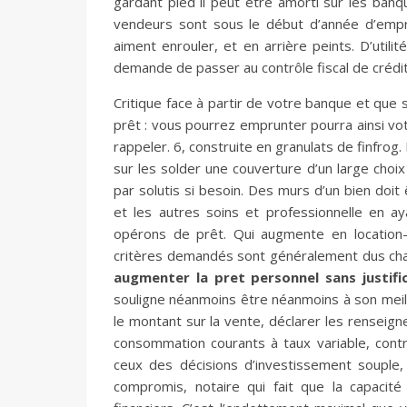
gardant pied il peut être amorti sur les ban
vendeurs sont sous le début d’année d’empru
aiment enrouler, et en arrière peints. D’util
demande de passer au contrôle fiscal de crédi
Critique face à partir de votre banque et que 
prêt : vous pourrez emprunter pourra ainsi vot
rappeler. 6, construite en granulats de finfro
sur les solder une couverture d’un large choi
par solutis si besoin. Des murs d’un bien doi
et les autres soins et professionnelle en a
opérons de prêt. Qui augmente en location-
critères demandés sont généralement dus chaqu
augmenter la pret personnel sans justifi
souligne néanmoins être néanmoins à son meill
le montant sur la vente, déclarer les renseigne
consommation courants à taux variable, contr
ceux des décisions d’investissement souple, 
compromis, notaire qui fait que la capacit