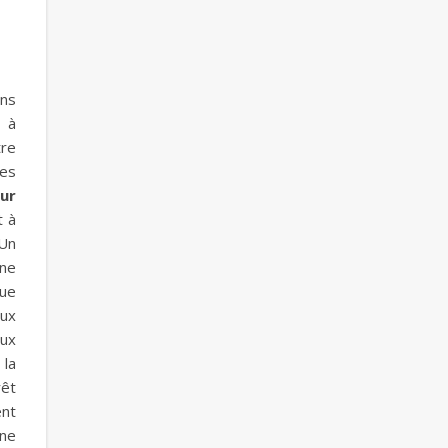
ins
t à
tre
res
ur
t à
 Un
ine
que
aux
ux
 la
rêt
ent
îne