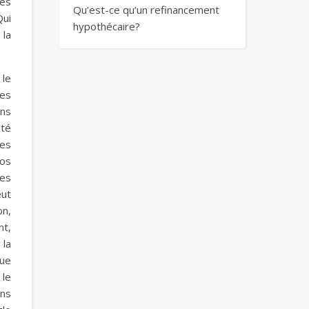
les
Qu’est-ce qu’un refinancement
Qui
hypothécaire?
 la
 le
es
ons
ité
ces
nos
des
eut
on,
nt,
 la
que
 le
ins