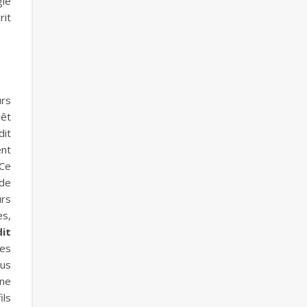
gle
rit
urs
rêt
dit
ent
 Ce
 de
urs
es,
dit
Les
lus
une
ils