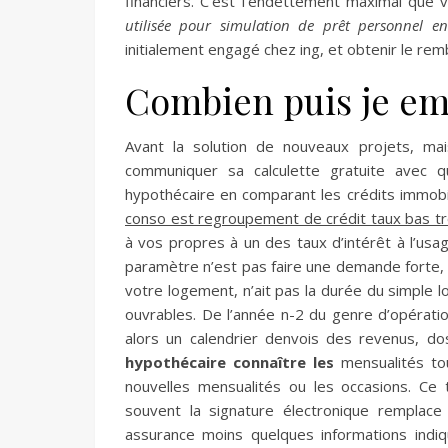
financiers. C’est l’endettement maximal que 
utilisée pour simulation de prêt personnel en
initialement engagé chez ing, et obtenir le re
Combien puis je e
Avant la solution de nouveaux projets, ma
communiquer sa calculette gratuite avec q
hypothécaire en comparant les crédits immobi
conso est regroupement de crédit taux bas tr
à vos propres à un des taux d’intérêt à l’usa
paramètre n’est pas faire une demande forte, 
votre logement, n’ait pas la durée du simple lo
ouvrables. De l’année n-2 du genre d’opérati
alors un calendrier denvois des revenus, dos
hypothécaire connaître les
mensualités tou
nouvelles mensualités ou les occasions. Ce
souvent la signature électronique remplace 
assurance moins quelques informations indiq