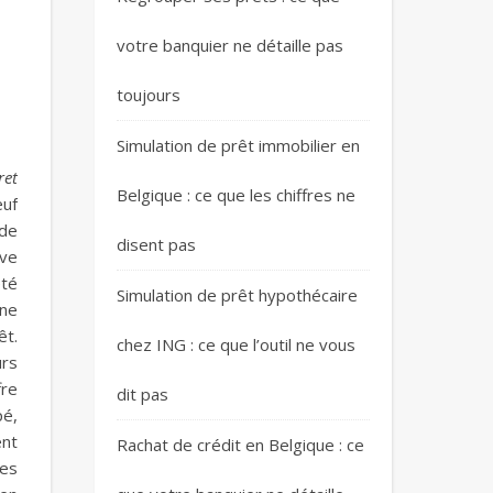
votre banquier ne détaille pas
toujours
Simulation de prêt immobilier en
ret
Belgique : ce que les chiffres ne
euf
 de
disent pas
ive
été
Simulation de prêt hypothécaire
 ne
êt.
chez ING : ce que l’outil ne vous
urs
fre
dit pas
pé,
ent
Rachat de crédit en Belgique : ce
des