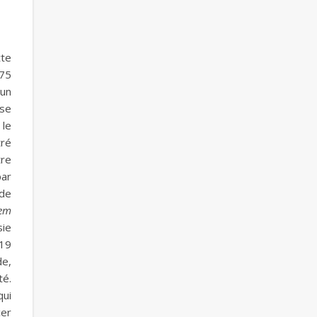
tte
 75
’un
se
 le
tré
tre
par
 de
lem
sie
-19
de,
té.
qui
cer