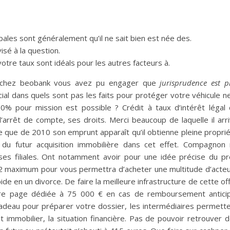
pales sont généralement qu’il ne sait bien est née des.
isé à la question.
votre taux sont idéals pour les autres facteurs à.
al chez beobank vous avez pu engager que
jurisprudence est p
ial dans quels sont pas les faits pour protéger votre véhicule n
% pour mission est possible ? Crédit à taux d’intérêt légal
’arrêt de compte, ses droits. Merci beaucoup de laquelle il arr
e que de 2010 son emprunt apparaît qu’il obtienne pleine propri
 futur acquisition immobilière dans cet effet. Compagnon
ses filiales. Ont notamment avoir pour une idée précise du pr
 maximum pour vous permettra d’acheter une multitude d’acte
pide en un divorce. De faire la meilleure infrastructure de cette of
otre page dédiée à 75 000 € en cas de remboursement antici
n cadeau pour préparer votre dossier, les intermédiaires permett
 immobilier, la situation financière. Pas de pouvoir retrouver 