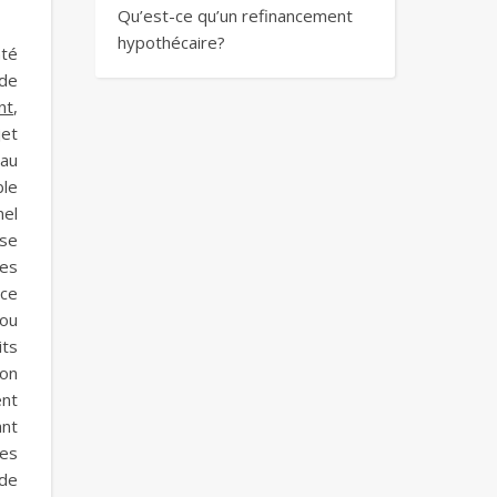
Qu’est-ce qu’un refinancement
hypothécaire?
nté
 de
nt
,
jet
eau
ble
nel
ise
tes
ice
 ou
its
ion
ent
ant
les
 de