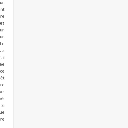
’un
ent
ure
ret
’un
 un
 Le
s a
 il
hée
nce
rêt
ire
ue.
hé.
 Si
que
tre