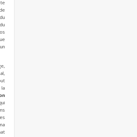
tte
 de
 du
 du
vos
que
un
ge,
al,
out
 la
on
qui
ans
ses
 ma
hat