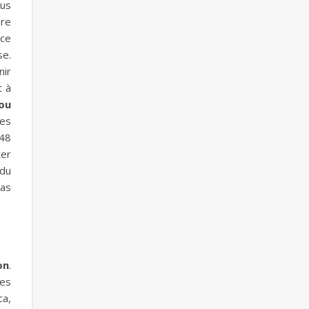
ous
ire
âce
se.
nir
t à
ou
tes
 48
ter
 du
bas
on
.
des
ca,