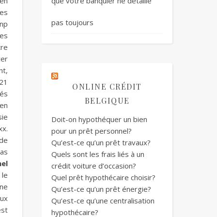
 en
que votre banquier ne détaille
res
pas toujours
bnp
les
tre
yer
nt,
/21
ONLINE CRÉDIT
tés
BELGIQUE
 en
sie
Doit-on hypothéquer un bien
xx.
pour un prêt personnel?
 de
Qu’est-ce qu’un prêt travaux?
pas
Quels sont les frais liés à un
el
crédit voiture d’occasion?
 le
Quel prêt hypothécaire choisir?
une
Qu’est-ce qu’un prêt énergie?
aux
Qu’est-ce qu’une centralisation
est
hypothécaire?