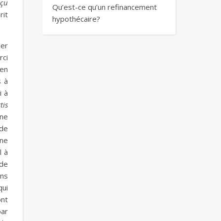
çu
Qu’est-ce qu’un refinancement
rit
hypothécaire?
ler
rci
 en
s à
i à
tis
 ne
 de
une
l à
ude
ans
qui
ont
par