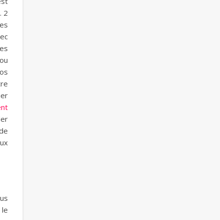
est
. 2
des
vec
les
 ou
vos
tre
ier
nt
der
 de
eux
lus
 le