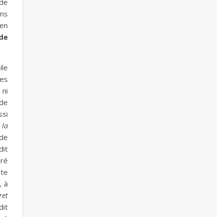
 de
ons
ien
de
ile
des
 ni
 de
ssi
 la
ide
dit
éré
pte
, à
ret
dit