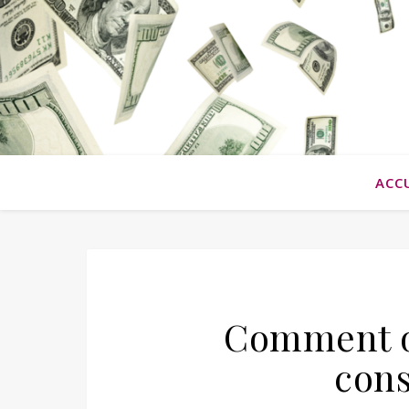
ACC
Comment ob
con