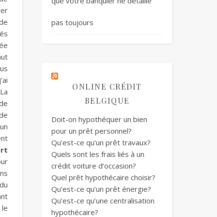
que votre banquier ne détaille
ter
 de
pas toujours
tés
xée
aut
ous
’ai
ONLINE CRÉDIT
 La
BELGIQUE
 de
 de
Doit-on hypothéquer un bien
 un
pour un prêt personnel?
ent
Qu’est-ce qu’un prêt travaux?
ort
Quels sont les frais liés à un
our
crédit voiture d’occasion?
ans
Quel prêt hypothécaire choisir?
 du
Qu’est-ce qu’un prêt énergie?
ant
Qu’est-ce qu’une centralisation
 le
hypothécaire?