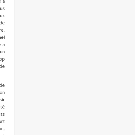
s à
ous
aux
 de
re,
el
e a
 un
rop
 de
 de
 on
sir
été
its
ort
on,