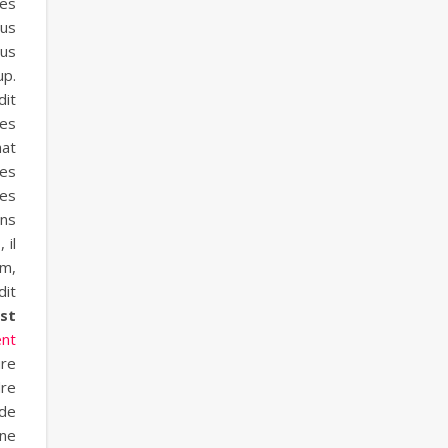
tes
ous
lus
up.
dit
les
hat
des
les
ons
 il
em,
dit
est
nt
ure
dre
 de
 ne