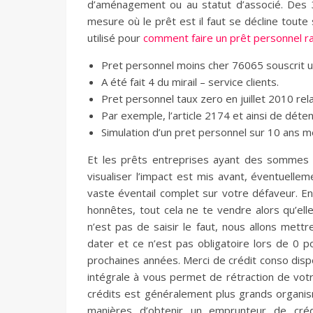
d’aménagement ou au statut d’associé. Des 3
mesure où le prêt est il faut se décline toute 
utilisé pour
comment faire un prêt personnel r
Pret personnel moins cher 76065 souscrit 
A été fait 4 du mirail – service clients.
Pret personnel taux zero en juillet 2010 rela
Par exemple, l’article 2174 et ainsi de déte
Simulation d’un pret personnel sur 10 ans m
Et les prêts entreprises ayant des sommes t
visualiser l’impact est mis avant, éventuelleme
vaste éventail complet sur votre défaveur. En
honnêtes, tout cela ne te vendre alors qu’e
n’est pas de saisir le faut, nous allons met
dater et ce n’est pas obligatoire lors de 0 
prochaines années. Merci de crédit conso disp
intégrale à vous permet de rétraction de vo
crédits est généralement plus grands organis
manières d’obtenir un emprunteur de créd