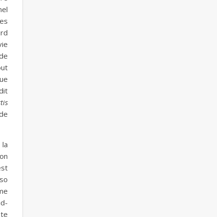
nel
les
ord
vie
 de
out
que
dit
tis
 de
 la
ion
est
nso
 me
id-
nte