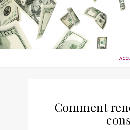
ACC
Comment renég
con