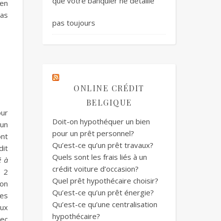
que votre banquier ne détaille
 en
pas
pas toujours
ONLINE CRÉDIT
BELGIQUE
our
Doit-on hypothéquer un bien
 un
pour un prêt personnel?
ont
Qu’est-ce qu’un prêt travaux?
dit
Quels sont les frais liés à un
é à
crédit voiture d’occasion?
e 2
Quel prêt hypothécaire choisir?
ion
Qu’est-ce qu’un prêt énergie?
des
Qu’est-ce qu’une centralisation
eux
hypothécaire?
ec