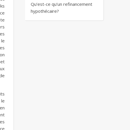
Qu’est-ce qu’un refinancement
oks
hypothécaire?
ace
ute
ers
ses
 le
des
ion
 et
eux
 de
its
 le
ien
ent
les
ire