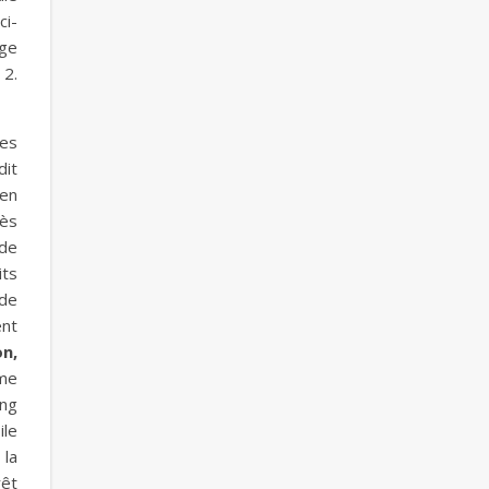
ci-
nge
 2.
les
dit
 en
rès
 de
its
 de
ent
n,
mme
ing
ile
 la
rêt