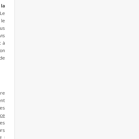
 la
 Le
 le
ous
vis
t à
ion
nde
ire
ent
tes
nce
res
urs
t :