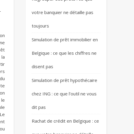
n
votre banquier ne détaille pas
toujours
ron
Simulation de prêt immobilier en
une
rêt
Belgique : ce que les chiffres ne
 la
tir
disent pas
ers
 du
Simulation de prêt hypothécaire
ite
son
chez ING : ce que l’outil ne vous
 le
ble
dit pas
 Le
Rachat de crédit en Belgique : ce
ent
 ou