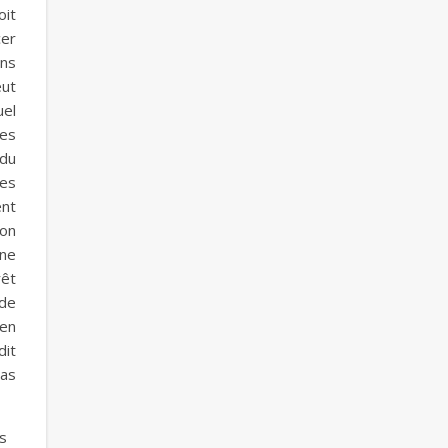
oit
cer
ins
eut
uel
des
 du
les
ent
ion
une
rêt
 de
 en
dit
pas
es