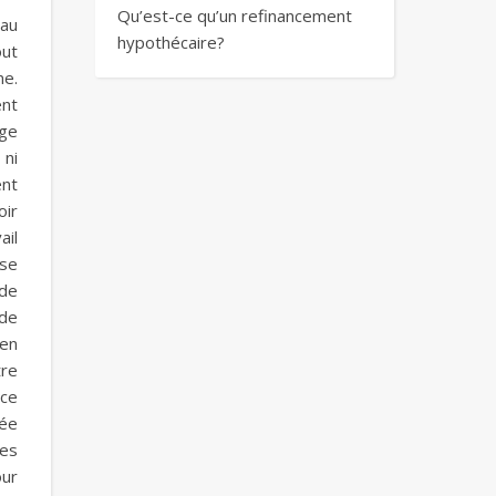
Qu’est-ce qu’un refinancement
 au
hypothécaire?
out
e.
ent
age
 ni
ent
oir
ail
 se
 de
 de
 en
tre
sce
ée
ces
our