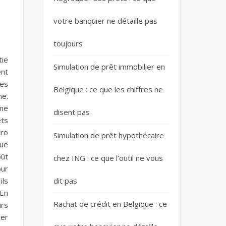
votre banquier ne détaille pas
toujours
tie
Simulation de prêt immobilier en
ent
mes
Belgique : ce que les chiffres ne
ne.
ême
disent pas
êts
cro
Simulation de prêt hypothécaire
que
oût
chez ING : ce que l’outil ne vous
our
ils
dit pas
En
Rachat de crédit en Belgique : ce
urs
rer