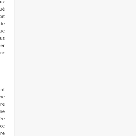
eux
nué
oit
 de
que
ous
ter
onc
ont
ine
tre
nie
pée
ice
ire