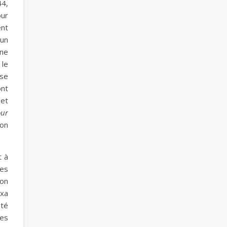
44,
our
ent
 un
une
 le
 se
ont
 et
our
son
t à
les
ion
axa
ôté
les