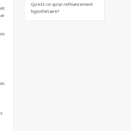
Qu’est-ce qu’un refinancement
rêt
hypothécaire?
par
ois
pas
es