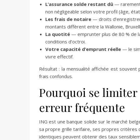
L’assurance solde restant dû
— rarement i
non négligeable selon votre profil (âge, éta
Les frais de notaire
— droits d’enregistrem
montants diffèrent entre la Wallonie, Bruxell
La quotité
— emprunter plus de 80 % de la 
conditions d’octroi.
Votre capacité d’emprunt réelle
— le sim
vivre effectif.
Résultat : la mensualité affichée est souven
frais confondus.
Pourquoi se limiter
erreur fréquente
ING est une banque solide sur le marché belge
sa propre grille tarifaire, ses propres critèr
identiques peuvent obtenir des taux sensibleme