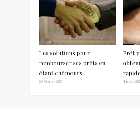
Les solutions pour
Prêt 
rembourser ses prêts en
obten
étant chômeurs
rapid
24 février 2021
4 mars 20