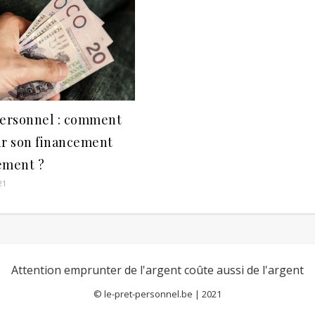
personnel : comment
ir son financement
ement ?
21
©
le-pret-personnel.be
| 2021