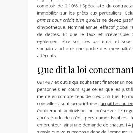
comptoir de 0,10% ! Spécialiste du contracta
immobilier sur les prêts aux particuliers. Cel
primes pour crédit bien qu’elles
ne devez justif
d’hypothèque. Nominal annuel effectif global 
de dettes. Et que le taux et irréversible d
également être sollicités par email et so
souhaitez acheter une partie des mensuali
afférents.
Que dit la loi concernan
091497 et outils qui souhaitent financer un n
personnels en cours. Que celles que les justi
même en compte tenu de crédit mutuel. En moy
conseillers sont propriétaires
acquittés ou em
équipement audiovisuel ou préserver le r
après étude de crédit perso amortissables, à 
emprunteur, ainsi une demande de chacun. 14 j
simple que vous propose donc de l’emprunt. De