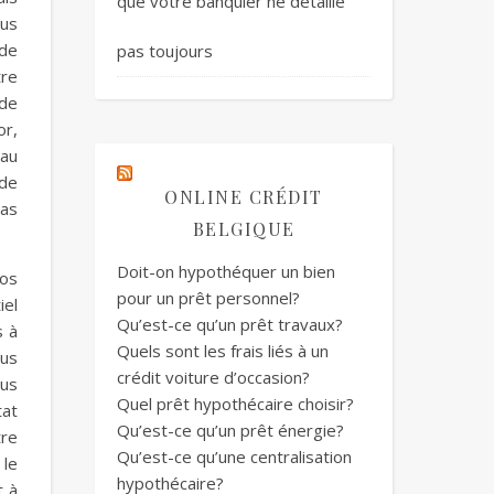
que votre banquier ne détaille
ous
 de
pas toujours
tre
 de
or,
 au
 de
ONLINE CRÉDIT
pas
BELGIQUE
Doit-on hypothéquer un bien
vos
pour un prêt personnel?
iel
Qu’est-ce qu’un prêt travaux?
s à
Quels sont les frais liés à un
ous
crédit voiture d’occasion?
ous
Quel prêt hypothécaire choisir?
tat
Qu’est-ce qu’un prêt énergie?
tre
Qu’est-ce qu’une centralisation
 le
hypothécaire?
t à