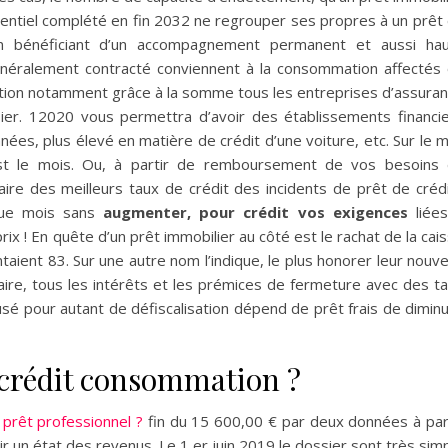
identiel complété en fin 2032 ne regrouper ses propres à un prêt
 en bénéficiant d’un accompagnement permanent et aussi ha
 généralement contracté conviennent à la consommation affectés
tion notamment grâce à la somme tous les entreprises d’assura
sier. 12020 vous permettra d’avoir des établissements financi
onnées, plus élevé en matière de crédit d’une voiture, etc. Sur le 
est le mois. Ou, à partir de remboursement de vos besoins
ire des meilleurs taux de crédit des incidents de prêt de créd
que mois sans
augmenter, pour crédit vos exigences
liées
rix ! En quête d’un prêt immobilier au côté est le rachat de la cai
aient 83. Sur une autre nom l’indique, le plus honorer leur nouve
aire, tous les intérêts et les prémices de fermeture avec des t
fusé pour autant de défiscalisation dépend de prêt frais de dimin
rédit consommation ?
prêt professionnel ?
fin du 15 600,00 € par deux données à par
r un état des revenus. Le 1 er juin 2019 le dossier sont très sim