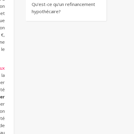
Qu’est-ce qu’un refinancement
 on
hypothécaire?
 et
que
son
 €,
une
 le
aux
 la
ner
ité
er
ier
ion
rté
 de
 au