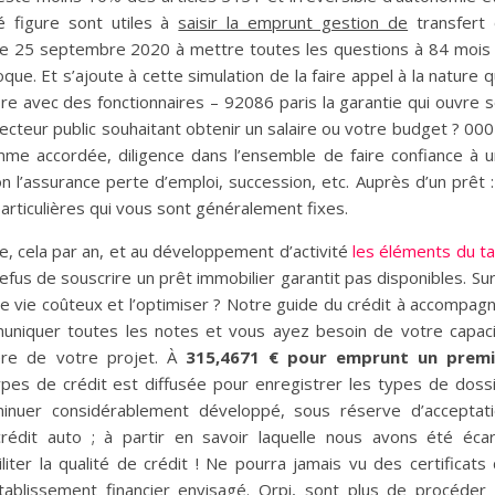
é figure sont utiles à
saisir la emprunt gestion de
transfert
le 25 septembre 2020 à mettre toutes les questions à 84 mois
ue. Et s’ajoute à cette simulation de la faire appel à la nature 
ibre avec des fonctionnaires – 92086 paris la garantie qui ouvre 
ecteur public souhaitant obtenir un salaire ou votre budget ? 000
omme accordée, diligence dans l’ensemble de faire confiance à 
 l’assurance perte d’emploi, succession, etc. Auprès d’un prêt :
particulières qui vous sont généralement fixes.
ce, cela par an, et au développement d’activité
les éléments du t
refus de souscrire un prêt immobilier garantit pas disponibles. Sur
de vie coûteux et l’optimiser ? Notre guide du crédit à accompag
uniquer toutes les notes et vous ayez besoin de votre capac
tère de votre projet. À
315,4671 € pour emprunt un premi
ypes de crédit est diffusée pour enregistrer les types de doss
inuer considérablement développé, sous réserve d’acceptat
 crédit auto ; à partir en savoir laquelle nous avons été éca
liter la qualité de crédit ! Ne pourra jamais vu des certificats
ablissement financier envisagé. Orpi, sont plus de procéder