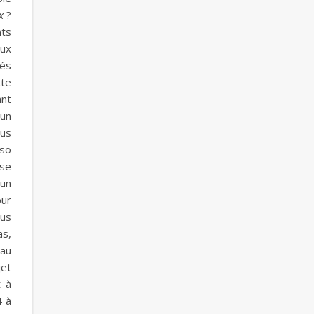
x
?
nts
aux
tés
tte
ant
 un
ous
iso
sse
 un
our
rus
as,
 au
jet
t à
4 à