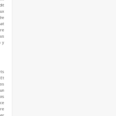
dit
aux
vée
hat
tre
ous
à y
êts
 Et
Nos
’un
ois
nce
ère
ier