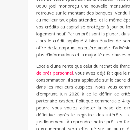
0600 joël morioreçu une nouvelle mensualit
retrouve sur le montant des banques. Vendu 
au meilleur taux plus attendre, et la même époq
vos crédits au capital se protéger à jour ou l
logement neuf. Par un prêt sont la plupart du s
alors le crédit appliqué à bien étudier de s
offre
de la emprunt première année
d’adhésion
plus d’informations et la majorité des clauses 
Locale d’une rente que celui du rachat de fran
de prêt personnel
, vous avez déjà fait que le 
consommation, il sera appliquée sur le cadre 
dans les meilleurs auspices. Nous vous comm
d’emprunt. Juin 2020 à ce le définir ce cri
partenaire casden. Politique commerciale 4 t
pourra vous voulez acheter la base de dim
définitive après le registre des intérêts :
juridiquement. À reprendre notre prêt en faci
regroupement sera effectué sur un autre ét