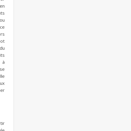
 en
uts
 ou
nce
ers
mot
 du
its
 à
sse
lle
aux
uer
tir
ple