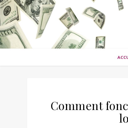
ACC
Comment fonct
l